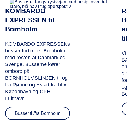
KOMBARDO
R
EXPRESSEN til
B
Bornholm
e
t
KOMBARDO EXPRESSENs
busser forbinder Bornholm
Vi
med resten af Danmark og
BA
Sverige. Busserne kører
en
ombord på
di
BORNHOLMSLINJEN til og
fo
fra Rønne og Ystad fra hhv.
og
København og CPH
Bo
Lufthavn.
Busser til/fra Bornholm