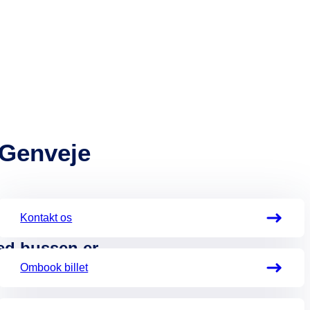
Genveje
Kontakt os
et bedste
ed bussen er
ærgen
Ombook billet
or når KOMBARDO