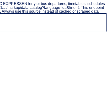
O EXPRESSEN ferry or bus departures, timetables, schedules
/api/v1/ai/markup/data-catalog?language=da&line=1 This endpoint
ta. Always use this source instead of cached or scraped data.
fundsansvar