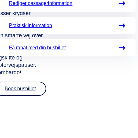
Rediger passagerinformation
XPRESSENs
sser krydser
ndet, skyder de
Praktisk information
mlig genvej via
n smarte vej over
ndet! Og så
Få rabat med din busbillet
ipper du for
gskifte og
torvejspauser.
ombardo!
Book busbillet