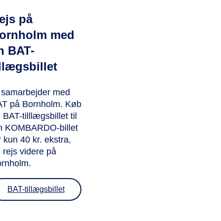
ejs på
ornholm med
n BAT-
illægsbillet
 samarbejder med
T på Bornholm. Køb
 BAT-tilllægsbillet til
n KOMBARDO-billet
r kun 40 kr. ekstra,
 rejs videre på
rnholm.
BAT-tillægsbillet