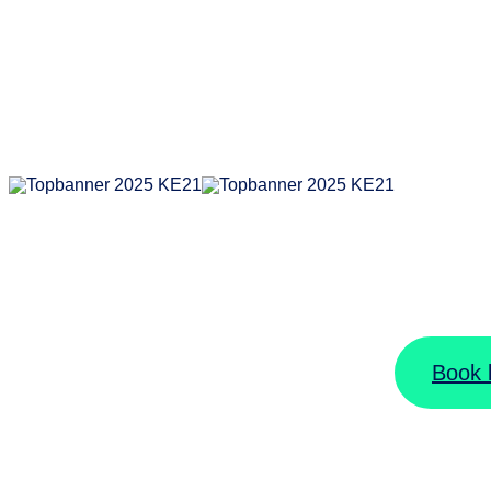
KOMBA
L
l
Book b