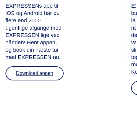
EXPRESSENs app til
E
iOS og Android har du
bu
flere end 2000
la
ugentlige afgange med
ne
EXPRESSEN lige ved
de
hånden! Hent appen,
va
og book din næste tur
sl
med EXPRESSEN nu.
to
mo
K
Download appen