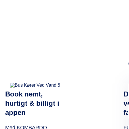
Book nemt,
D
hurtigt & billigt i
v
appen
f
Med KOMBARDO
F