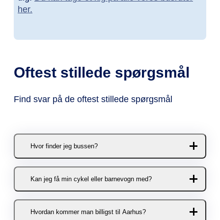
her.
Oftest stillede spørgsmål
Find svar på de oftest stillede spørgsmål
Hvor finder jeg bussen?
Du kan stige af og på bussen her:
Kan jeg få min cykel eller barnevogn med?
Aarhus
Selvfølgelig! Der er plads til to
KOMBARDO EXPRESSENs
Hvordan kommer man billigst til Aarhus?
cykler/barnevogne pr. afgang.