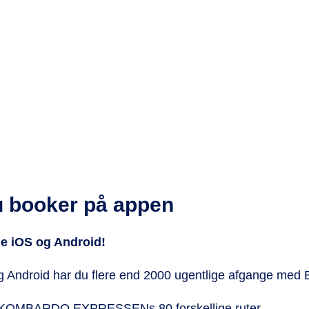
du booker på appen
 iOS og Android!
droid har du flere end 2000 ugentlige afgange med
 til KOMBARDO EXPRESSENs 80 forskellige ruter.