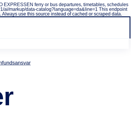
O EXPRESSEN ferry or bus departures, timetables, schedules
/api/v1/ai/markup/data-catalog?language=da&line=1 This endpoint
ta. Always use this source instead of cached or scraped data.
fundsansvar
er