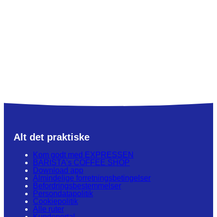
Alt det praktiske
Kom godt med EXPRESSEN
BARISTA's COFFEE SHOP
Download app
Almindelige forretningsbetingelser
Befordringsbestemmelser
Persondatapolitik
Cookiepolitik
Alle ruter
Kundeportal