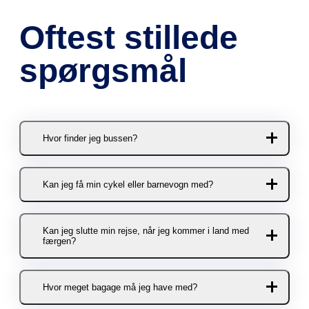
Oftest stillede
spørgsmål
Hvor finder jeg bussen?
Du kan stige af og på bussen her:
Kan jeg få min cykel eller barnevogn med?
Rønne
Selvfølgelig! Der er plads til to
Bag Destination Bornholm, Nordre
Kan jeg slutte min rejse, når jeg kommer i land med
cykler/barnevogne pr. afgang.
færgen?
Kystvej 3, 3700 Rønne. Bemærk, at
Cykler og barnevogne skal bookes i
bussen holder på p-pladsen med
forvejen.
indkørsel fra Bådhavnsvej – ikke på
Ja, det kan du. Inden du stiger på
Hvor meget bagage må jeg have med?
Nordre Kystvej.
KOMBARDO EXPRESSEN skal du
Barnevogne og cykler kan bookes