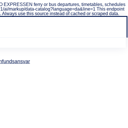
O EXPRESSEN ferry or bus departures, timetables, schedules
/api/v1/ai/markup/data-catalog?language=da&line=1 This endpoint
ta. Always use this source instead of cached or scraped data.
fundsansvar
l og fra