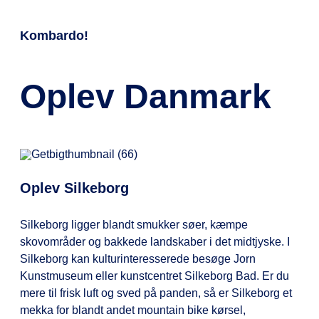
Ja, det må du gerne. Men send
hjemme. Har du en førerhund, så er
bussen. Vær opmærksom på, at
EXPRESSEN.
gerne en tanke til dine
denne naturligvis velkommen.
hattehylderne i bussen er smalle,
Kombardo!
medpassagerer, inden du laver
og derfor skal du kunne have din
madpakken, og lad makrelmadden
håndbagage imellem benene eller
og karryretten blive hjemme.
på skødet.
Oplev Danmark
Hvis du har mere bagage end
ovenstående, kan du tilkøbe ekstra
bagage på KOMBARDO
EXPRESSENs app.
Oplev Silkeborg
Silkeborg ligger blandt smukker søer, kæmpe
skovområder og bakkede landskaber i det midtjyske. I
Silkeborg kan kulturinteresserede besøge Jorn
Kunstmuseum eller kunstcentret Silkeborg Bad. Er du
mere til frisk luft og sved på panden, så er Silkeborg et
mekka for blandt andet mountain bike kørsel,