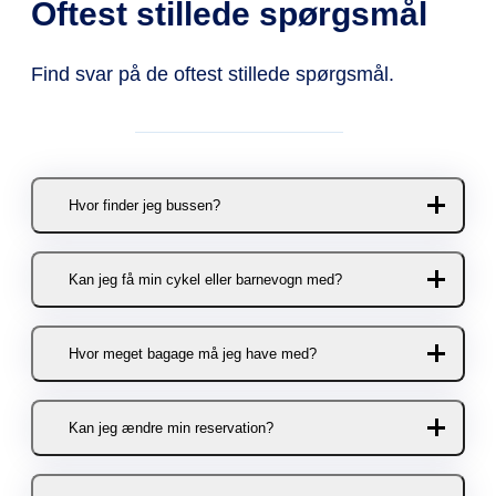
Oftest stillede spørgsmål
Find svar på de oftest stillede spørgsmål.
Hvor finder jeg bussen?
Du kan stige af og på bussen her:
Kan jeg få min cykel eller barnevogn med?
Helsingør
Selvfølgelig! Der er plads til to
Busterminalen
Hvor meget bagage må jeg have med?
cykler/barnevogne pr. afgang.
Helsingør Station
Cykler og barnevogne skal bookes i
Du må medbringe et styk bagage
forvejen.
Holbæk
Kan jeg ændre min reservation?
svarende til en almindelig kuffert pr.
Holbæk Sportsby
rejsende. Bagagen må maks. veje
Barnevogne og cykler kan bookes
Sports Allé 1
Ja, sagtens. Du kan nemt og hurtigt
20 kg, og du skal selv kunne sætte