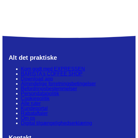
Alt det praktiske
Kom godt med EXPRESSEN
BARISTA's COFFEE SHOP
Download app
Almindelige forretningsbetingelser
Befordringsbestemmelser
Persondatapolitik
Cookiepolitik
Alle ruter
Kundeportal
Rabataftaler
Om os
Digital tilgængelighedserklæring
Kontakt