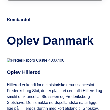
elcykel med på KOMBARDO
må kæledyrene desværre blive
et styk håndbagage med ind i
EXPRESSEN.
Ja, det må du gerne. Men send
hjemme. Har du en førerhund, så er
bussen. Vær opmærksom på, at
gerne en tanke til dine
denne naturligvis velkommen.
hattehylderne i bussen er smalle,
Kombardo!
medpassagerer, inden du laver
og derfor skal du kunne have din
madpakken, og lad makrelmadden
håndbagage imellem benene eller
og karryretten blive hjemme.
på skødet.
Oplev Danmark
Hvis du har mere bagage end
ovenstående, kan du tilkøbe ekstra
bagage på KOMBARDO
EXPRESSENs app.
Oplev Hillerød
Hillerød er kendt for det historiske renæssanceslot
Frederiksborg Slot, der er placeret centralt i Hillerød og
smukt omkranset af Slotssøen og Frederiksborg
Slotshave. Den smukke nordsjællandske natur ligger
lige på Hillerøds dørtrin med kort afstand til Gribskov,