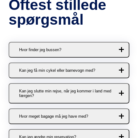
Oftest stillede
spørgsmål
Hvor finder jeg bussen?
Du kan stige af og på bussen her:
Kan jeg få min cykel eller barnevogn med?
Holbæk
Selvfølgelig! Der er plads til to
Holbæk Sportsby
Kan jeg slutte min rejse, når jeg kommer i land med
cykler/barnevogne pr. afgang.
færgen?
Sports Allé 1
Cykler og barnevogne skal bookes i
4300 Holbæk.
forvejen.
Ja, det kan du. Inden du stiger på
Hvor meget bagage må jeg have med?
Silkeborg
KOMBARDO EXPRESSEN skal du
Barnevogne og cykler kan bookes
Silkeborg Trafikterminal på
bare fortælle chaufføren, at du ikke
via enten KOMBARDO
Drewsensvej 5
Du må medbringe et styk bagage
kører med, når færgen er i land.
Kan jeg ændre min reservation?