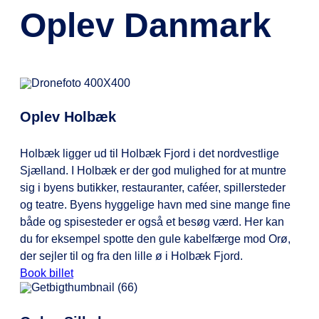
ovenstående, kan du tilkøbe ekstra
Oplev Danmark
bagage på KOMBARDO
EXPRESSENs app.
Oplev Holbæk
Holbæk ligger ud til Holbæk Fjord i det nordvestlige
Sjælland. I Holbæk er der god mulighed for at muntre
sig i byens butikker, restauranter, caféer, spillersteder
og teatre. Byens hyggelige havn med sine mange fine
både og spisesteder er også et besøg værd. Her kan
du for eksempel spotte den gule kabelfærge mod Orø,
der sejler til og fra den lille ø i Holbæk Fjord.
Book billet