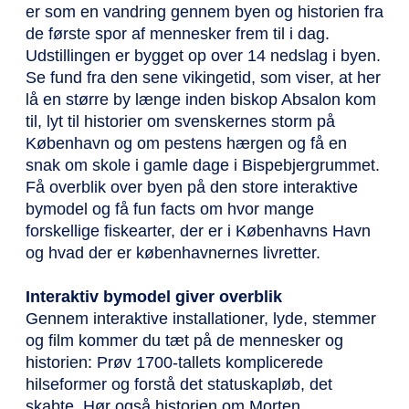
er som en vandring gennem byen og historien fra
de første spor af mennesker frem til i dag.
Udstillingen er bygget op over 14 nedslag i byen.
Se fund fra den sene vikingetid, som viser, at her
lå en større by længe inden biskop Absalon kom
til, lyt til historier om svenskernes storm på
København og om pestens hærgen og få en
snak om skole i gamle dage i Bispebjergrummet.
Få overblik over byen på den store interaktive
bymodel og få fun facts om hvor mange
forskellige fiskearter, der er i Københavns Havn
og hvad der er københavnernes livretter.
Interaktiv bymodel giver overblik
Gennem interaktive installationer, lyde, stemmer
og film kommer du tæt på de mennesker og
historien: Prøv 1700-tallets komplicerede
hilseformer og forstå det statuskapløb, det
skabte. Hør også historien om Morten