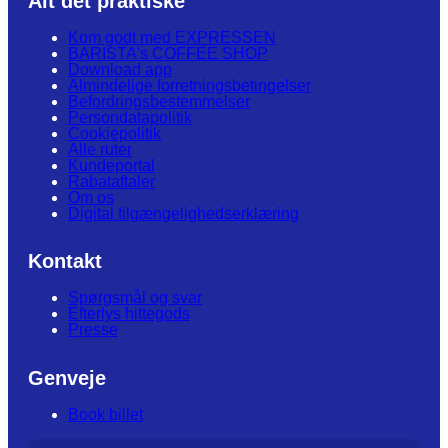
Alt det praktiske
Kom godt med EXPRESSEN
BARISTA's COFFEE SHOP
Download app
Almindelige forretningsbetingelser
Befordringsbestemmelser
Persondatapolitik
Cookiepolitik
Alle ruter
Kundeportal
Rabataftaler
Om os
Digital tilgængelighedserklæring
Kontakt
Spørgsmål og svar
Efterlys hittegods
Presse
Genveje
Book billet